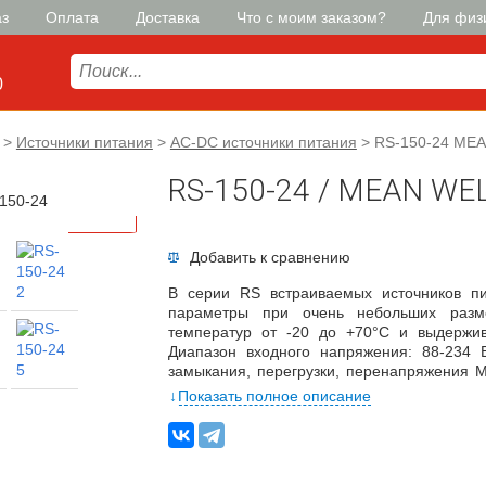
аз
Оплата
Доставка
Что с моим заказом?
Для физ
0
>
Источники питания
>
AC-DC источники питания
>
RS-150-24 ME
RS-150-24 / MEAN WE
Добавить к сравнению
В серии RS встраиваемых источников пи
параметры при очень небольших разм
температур от -20 до +70°C и выдержив
Диапазон входного напряжения: 88-234 
замыкания, перегрузки, перенапряжения М
150), холодный запуск Подстройка выхо
Показать полное описание
изоляции: 3 кВ переменного тока Диапазо
10-500 Гц, 5 G Стандарты безопасности 
класс B, EN61000-3-2, 3, EN61000-4-2,3,4
модули проходят 100% прогон Особенности