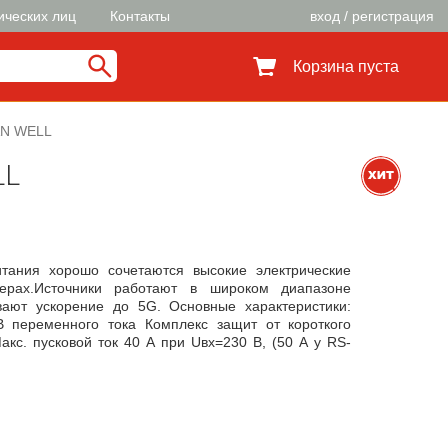
ических лиц
Контакты
вход / регистрация
Корзина пуста
AN WELL
LL
тания хорошо сочетаются высокие электрические
ерах.Источники работают в широком диапазоне
ают ускорение до 5G. Основные характеристики:
В переменного тока Комплекс защит от короткого
акс. пусковой ток 40 А при Uвх=230 В, (50 А у RS-
дного напряжения ±10% Электрическая прочность
н рабочих температур -20...+70°C Тест на вибрацию
UL60950-1, TUV EN60950-1 Стандарты ЭМС EN55022
,5,6,8,11, ENV50204, EN61000-6-2 (EN500082-2) Все
: применены долговечные 105°C электролитические