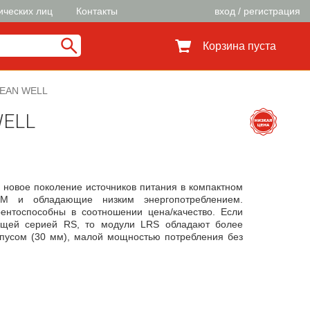
ических лиц
Контакты
вход / регистрация
Корзина пуста
MEAN WELL
WELL
 новое поколение источников питания в компактном
М и обладающие низким энергопотреблением.
ентоспособны в соотношении цена/качество. Если
дущей серией RS, то модули LRS обладают более
пусом (30 мм), малой мощностью потребления без