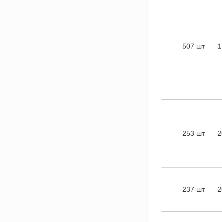
507 шт
1
253 шт
2
237 шт
2