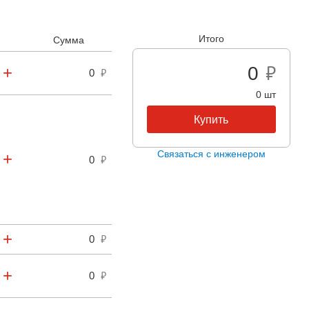
Итого
Сумма
ие 300 В до 5 секунд;
0
+
)
0
до 5000 м;
0 шт
и, высокого напряжения, высокой температуры;
+
0
аботы, высокая надежность;
+
0
+
0