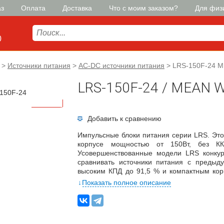
аз
Оплата
Доставка
Что с моим заказом?
Для физ
0
>
Источники питания
>
AC-DC источники питания
>
LRS-150F-24 
LRS-150F-24 / MEAN 
Добавить к сравнению
Импульсные блоки питания серии LRS. Это
корпусе мощностью от 150Вт, без КК
Усовершенствованные модели LRS конкур
сравнивать источники питания с преды
высоким КПД до 91,5 % и компактным кор
нагрузки менее 0,2 — 0,75 Вт.
Показать полное описание
Переменного тока: 264 В ~ 85
Рабочая температура: -30 ~ + 70 ° C