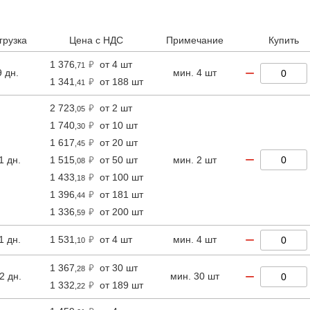
LRS-150F:85-264VAC полный диапазон
Особенности преобразователей серия LRS:
грузка
Цена с НДС
Примечание
Купить
Выдерживает переменное входное напряжен
1 376
от 4 шт
,71
−
Естественное охлаждение (серии 35-200 Вт
9 дн.
мин. 4 шт
1 341
от 188 шт
,41
Стабильная работоспособность на высотах 
2 723
от 2 шт
,05
Защита от короткого замыкания, перегрузк
1 740
от 10 шт
,30
Сертификаты UL/CUL/TUV/CCC/CB/CE;
1 617
от 20 шт
,45
−
1 дн.
1 515
от 50 шт
мин. 2 шт
Виброустойчивость до 5G;
,08
1 433
от 100 шт
,18
Высокая эффективность, длительный срок р
1 396
от 181 шт
,44
LED индикатор питания.
1 336
от 200 шт
,59
Применение:
−
1 дн.
1 531
от 4 шт
мин. 4 шт
,10
Промышленные автоматические системы
Системы контроля
1 367
от 30 шт
,28
−
2 дн.
мин. 30 шт
Инструменты
1 332
от 189 шт
,22
Умный дом