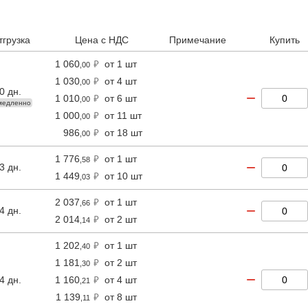
мВ, Длина 125 мм, Ширина 50 мм, Высо
температура 70 °C
тгрузка
Цена с НДС
Примечание
Купить
1 060
от 1 шт
,00
1 030
от 4 шт
,00
0 дн.
−
1 010
от 6 шт
,00
медленно
1 000
от 11 шт
,00
986
от 18 шт
,00
1 776
от 1 шт
,58
−
3 дн.
1 449
от 10 шт
,03
2 037
от 1 шт
,66
−
4 дн.
2 014
от 2 шт
,14
1 202
от 1 шт
,40
1 181
от 2 шт
,30
−
4 дн.
1 160
от 4 шт
,21
1 139
от 8 шт
,11