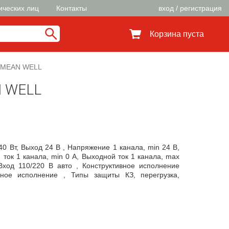
ических лиц
Контакты
вход / регистрация
Корзина пуста
 MEAN WELL
N WELL
0 Вт, Выход 24 В , Напряжение 1 канала, min 24 В,
ток 1 канала, min 0 А, Выходной ток 1 канала, max
Вход 110/220 В авто , Конструктивное исполнение
ьное исполнение , Типы защиты КЗ, перегрузка,
, Тип управления выходом фиксированный выход ,
, min 90 В, Входное напряжение AC, max 264 В,
ходное напряжение DC, max 370 В, Коэффициент
-выход 3 кВ, Напряжение изоляции вход-земля 2 кВ,
Применение wide application , КПД 91 %, Шум 240