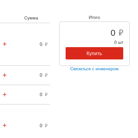
та 31 мм, Рабочая температура -30 °C, Рабочая
Итого
Сумма
0
+
0 шт
0
+
0
+
0
+
0