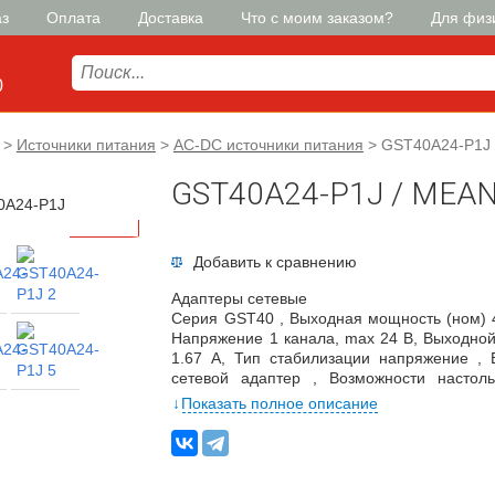
аз
Оплата
Доставка
Что с моим заказом?
Для физ
0
>
Источники питания
>
AC-DC источники питания
>
GST40A24-P1J
GST40A24-P1J / MEA
Добавить к сравнению
Адаптеры сетевые
Серия GST40 , Выходная мощность (ном) 4
Напряжение 1 канала, max 24 В, Выходной 
1.67 А, Тип стабилизации напряжение , 
сетевой адаптер , Возможности настол
перенапряжение , Количество выходов 1 
Показать полное описание
Исполнение 20 , Входное напряжение AC
Входное напряжение DC, min 135 В, В
мощности 0.55 , Напряжение изоляции вход
Напряжение изоляции выход-земля 500 В, 