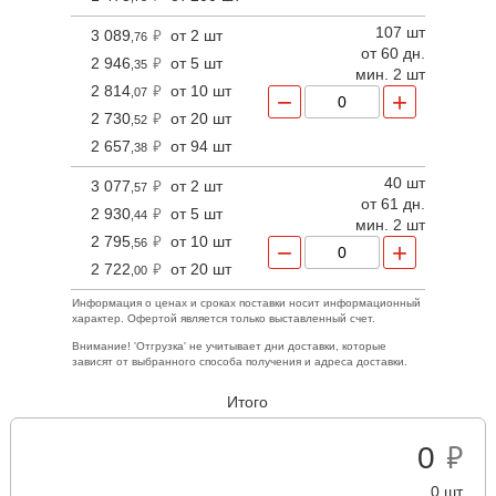
107 шт
3 089
от 2 шт
,76
от 60 дн.
2 946
от 5 шт
,35
мин. 2 шт
2 814
от 10 шт
,07
−
+
2 730
от 20 шт
,52
2 657
от 94 шт
,38
40 шт
3 077
от 2 шт
,57
от 61 дн.
2 930
от 5 шт
,44
мин. 2 шт
2 795
от 10 шт
,56
−
+
2 722
от 20 шт
,00
Информация о ценах и сроках поставки носит информационный
характер. Офертой является только выставленный счет.
Внимание! 'Отгрузка' не учитывает дни доставки, которые
зависят от выбранного способа получения и адреса доставки.
Итого
0
0 шт